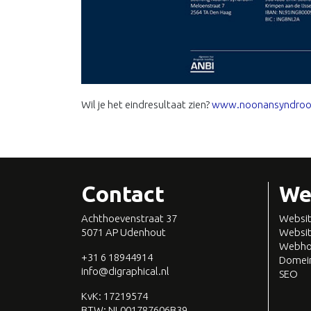
Wil je het eindresultaat zien?
www.noonansyndroo
Contact
We
Achthoevenstraat 37
Websit
5071 AP Udenhout
Websit
Webho
+31 6 18944914
Domein
info@digraphical.nl
SEO
KvK: 17219574
BTW:
NL001787606B39