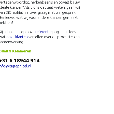
vertegenwoordigt, herkenbaar is en opvalt bij uw
ideale klanten? Als u ons dat laat weten, gaan wij
van DiGraphial hierover graag met u in gesprek.
Benieuwd wat wij voor andere klanten gemaakt
hebben?
Kijk dan eens op onze
referentie
pagina en lees
wat
onze klanten
vertellen over de producten en
samenwerking.
Dimitri Kemmeren
+31 6 18944 914
info@digraphical.nl