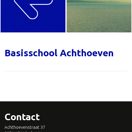
Basisschool Achthoeven
Contact
Achthoevenstraat 37