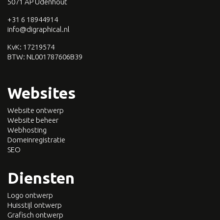
5071 AP Udenhout
+31 6 18944914
info@digraphical.nl
KvK: 17219574
BTW:
NL001787606B39
Websites
Website ontwerp
Website beheer
Webhosting
Domeinregistratie
SEO
Diensten
Logo ontwerp
Huisstijl ontwerp
Grafisch ontwerp